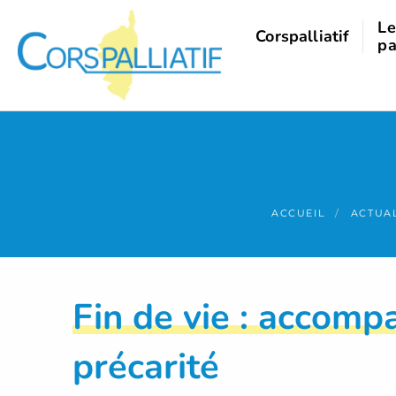
Panneau de gestion des cookies
Le
Corspalliatif
pa
ACCUEIL
ACTUAL
Fin de vie : accomp
précarité