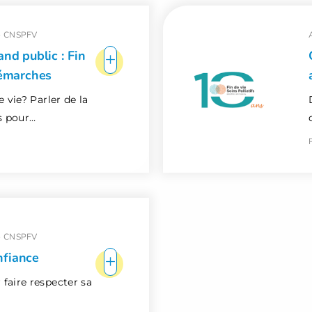
-
CNSPFV
+
and public : Fin
 démarches
e vie? Parler de la
ts pour…
-
CNSPFV
+
nfiance
faire respecter sa