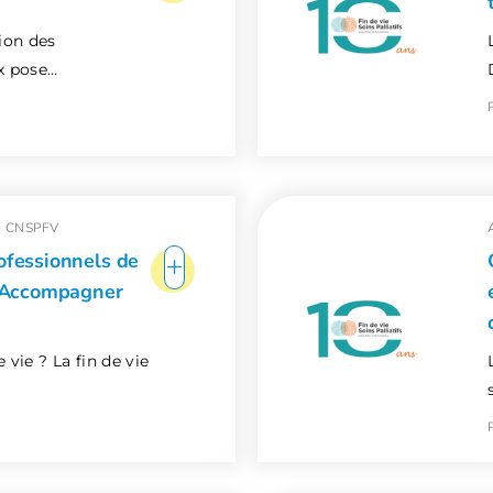
tion des
x pose…
-
CNSPFV
+
rofessionnels de
 : Accompagner
 vie ? La fin de vie