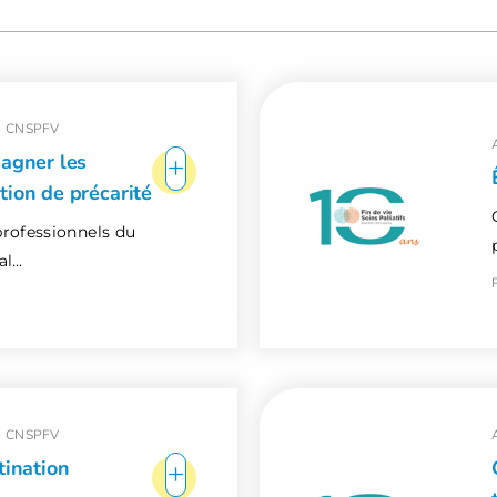
-
CNSPFV
+
pagner les
tion de précarité
professionnels du
al…
-
CNSPFV
+
tination