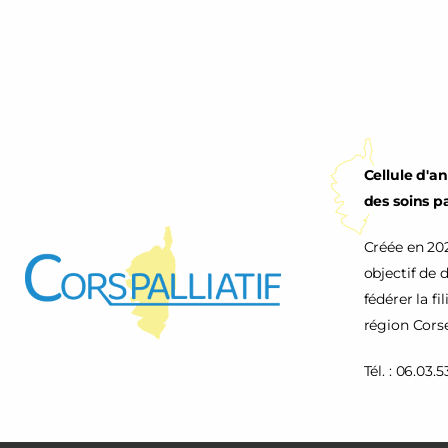
Cellule d'a
des soins pa
Créée en 202
objectif de 
fédérer la fi
région Corse
Tél. : 06.03.